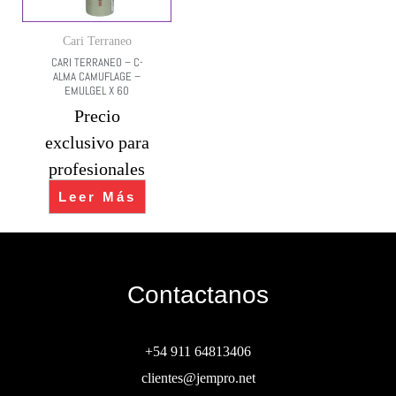
Cari Terraneo
CARI TERRANEO – C-
ALMA CAMUFLAGE –
EMULGEL X 60
Precio
exclusivo para
profesionales
Leer Más
Contactanos
+54 911 64813406
clientes@jempro.net