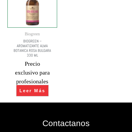
Biogreen
BIOGREEN –
AROMATIZANTE ALMA
BOTANICA ROSA BULGARA
330 ML
Precio
exclusivo para
profesionales
Leer Más
Contactanos