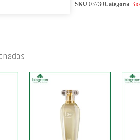
SKU
03730
Categoría
Bio
ionados