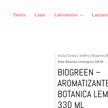
Tienda
Listas
Laboratorios
Lanzami
Inicio
/
Tienda
/
JEMPro
/
Biogreen
/ 
Alma Botanica Lemongrass 330 Ml
BIOGREEN –
AROMATIZANT
BOTANICA LE
330 ML