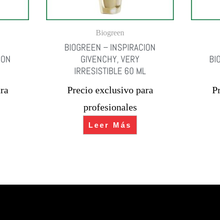
Biogreen
BIOGREEN – INSPIRACION
ION
GIVENCHY, VERY
BI
IRRESISTIBLE 60 ML
ra
Precio exclusivo para
P
profesionales
Leer Más