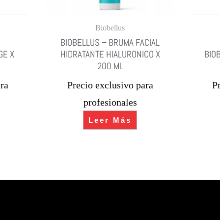
Biobellus
BIOBELLUS – BRUMA FACIAL
GE X
HIDRATANTE HIALURONICO X
BIO
200 ML
ra
Precio exclusivo para
P
profesionales
Leer Más