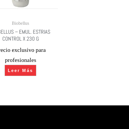
Biobellus
BELLUS – EMUL. ESTRIAS
CONTROL X 230 G
recio exclusivo para
profesionales
Leer Más