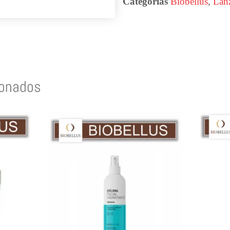
Categorías
Biobellus
,
Lan
ionados