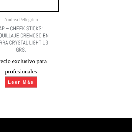
Andrea Pellegrino
AP – CHEEK STICKS:
QUILLAJE CREMOSO EN
RRA CRYSTAL LIGHT 13
GRS.
recio exclusivo para
profesionales
Leer Más