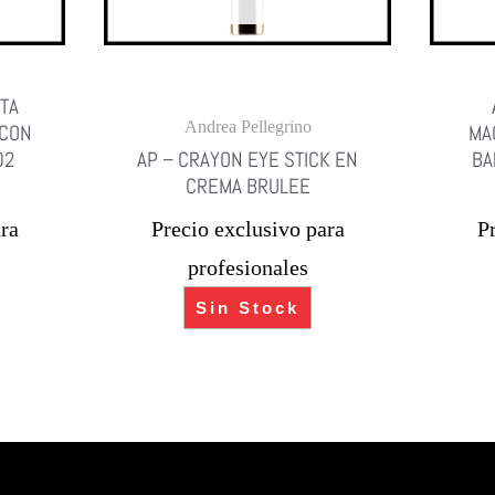
NTA
Andrea Pellegrino
 CON
MA
02
AP – CRAYON EYE STICK EN
BA
CREMA BRULEE
ra
Precio exclusivo para
P
profesionales
Sin Stock