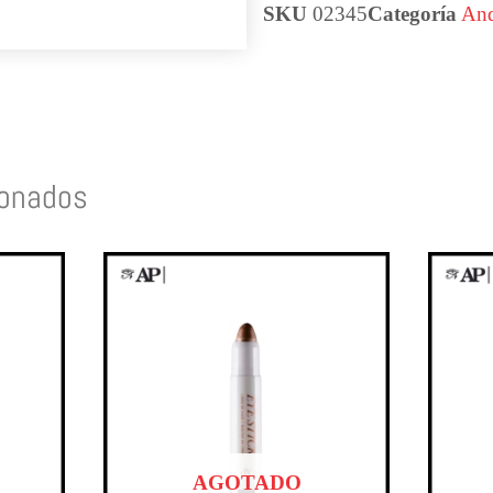
SKU
02345
Categoría
And
ionados
AGOTADO