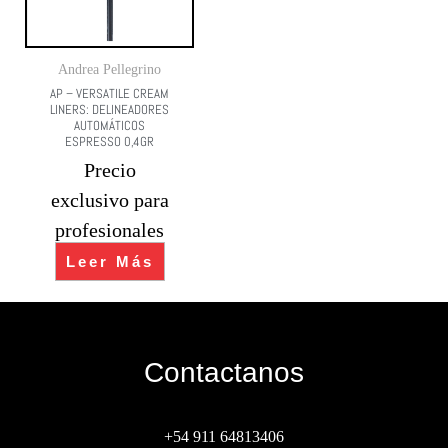
Andrea Pellegrino
AP – VERSATILE CREAM
LINERS: DELINEADORES
AUTOMÁTICOS
ESPRESSO 0,4GR
Precio
exclusivo para
profesionales
Leer Más
Contactanos
+54 911 64813406