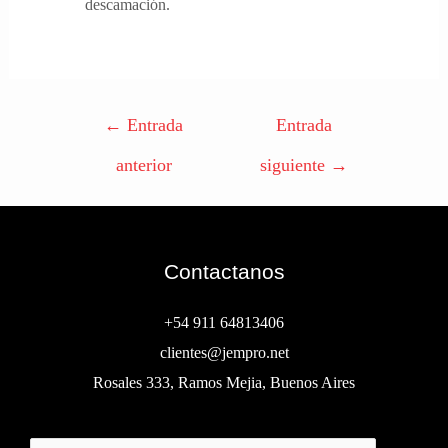
descamación.
←
Entrada
Entrada
anterior
siguiente
→
Contactanos
+54 911 64813406
clientes@jempro.net
Rosales 333, Ramos Mejia, Buenos Aires
Buscar