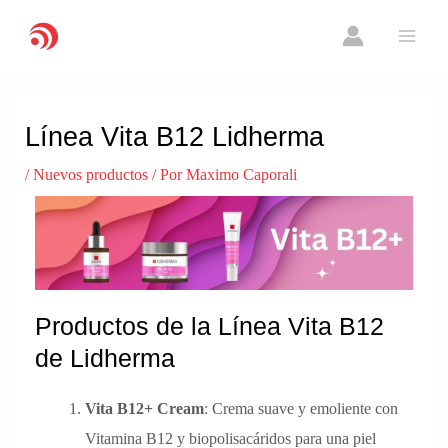
Ir
MAI
al
ME
contenido
Navegación
de
Línea Vita B12 Lidherma
entradas
/
Nuevos productos
/ Por
Maximo Caporali
Productos de la Línea Vita B12
de Lidherma
Vita B12+ Cream
: Crema suave y emoliente con
Vitamina B12 y biopolisacáridos para una piel