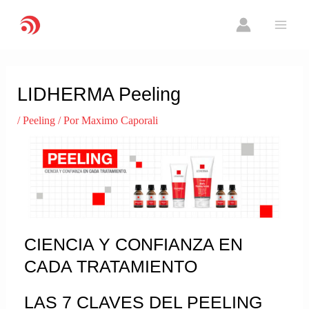
Ir
MAI
al
ME
contenido
Navegación
de
LIDHERMA Peeling
entradas
/
Peeling
/ Por
Maximo Caporali
CIENCIA Y CONFIANZA EN
CADA TRATAMIENTO
LAS 7 CLAVES DEL PEELING