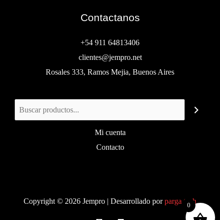
Contactanos
+54 911 64813406
clientes@jempro.net
Rosales 333, Ramos Mejia, Buenos Aires
Buscar
Mi cuenta
Contacto
Copyright © 2026 Jempro | Desarrollado por
parga.tech
0