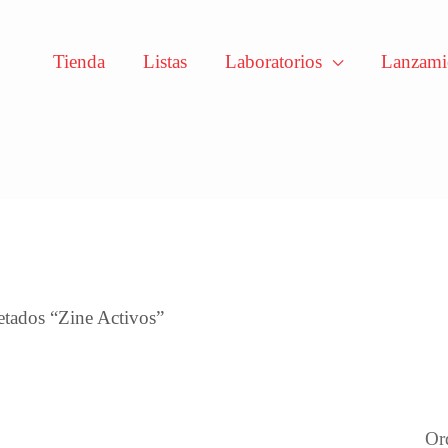
Tienda
Listas
Laboratorios
Lanzami
enado
mos
etados “Zine Activos”