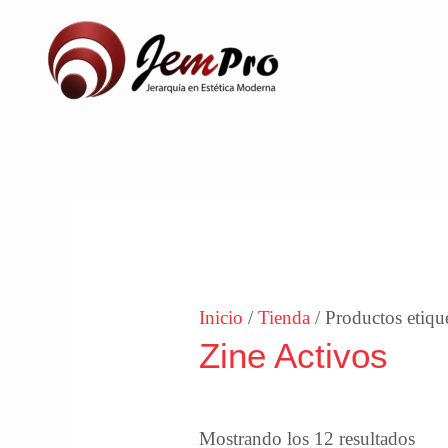
Ir
al
contenido
Ord
por
los
últi
Inicio
/
Tienda
/ Productos etiqu
Zine Activos
Mostrando los 12 resultados