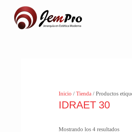
Ir
al
contenido
Orde
por
los
últim
Inicio
/
Tienda
/ Productos etiq
IDRAET 30
Mostrando los 4 resultados