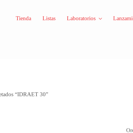
Tienda
Listas
Laboratorios
Lanzami
nado
os
uetados “IDRAET 30”