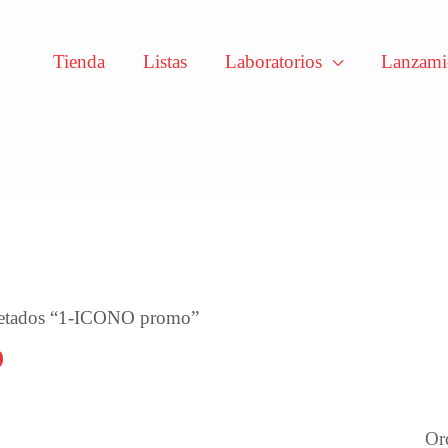
Tienda
Listas
Laboratorios
Lanzami
enado
mos
uetados “1-ICONO promo”
o