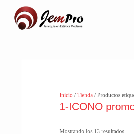
Ir
al
contenido
Ord
por
los
últi
Inicio
/
Tienda
/ Productos etiq
1-ICONO prom
Mostrando los 13 resultados